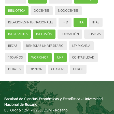
BIBLIOTECA
DOCENTES
NODOCENTES
RELACIONES INTERNACIONALES
I + D
IITEA
IITAE
INGRESANTES
INCLUSIÓN
FORMACIÓN
CHARLAS
BECAS
BIENESTAR UNIVERSITARIO
LEY MICAELA
100 AÑOS
WORKSHOP
UNR
CONTABILIDAD
DEBATES
OPINIÓN
CHARLAS
LIBROS
Facultad de Ciencias Económicas y Estadística - Universidad
Nacional de Rosario
Bv. Oroño 1261 - S2000DSM - Rosario