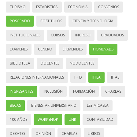
TURISMO
ESTADÍSTICA
ECONOMÍA
CONVENIOS
POSGRADO
POSTÍTULOS
CIENCIA Y TECNOLOGÍA
INSTITUCIONALES
CURSOS
INGRESO
GRADUADOS
EXÁMENES
GÉNERO
EFEMÉRIDES
HOMENAJES
BIBLIOTECA
DOCENTES
NODOCENTES
RELACIONES INTERNACIONALES
I + D
IITEA
IITAE
INGRESANTES
INCLUSIÓN
FORMACIÓN
CHARLAS
BECAS
BIENESTAR UNIVERSITARIO
LEY MICAELA
100 AÑOS
WORKSHOP
UNR
CONTABILIDAD
DEBATES
OPINIÓN
CHARLAS
LIBROS