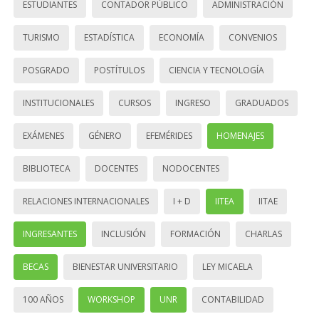
ESTUDIANTES
CONTADOR PÚBLICO
ADMINISTRACIÓN
TURISMO
ESTADÍSTICA
ECONOMÍA
CONVENIOS
POSGRADO
POSTÍTULOS
CIENCIA Y TECNOLOGÍA
INSTITUCIONALES
CURSOS
INGRESO
GRADUADOS
EXÁMENES
GÉNERO
EFEMÉRIDES
HOMENAJES
BIBLIOTECA
DOCENTES
NODOCENTES
RELACIONES INTERNACIONALES
I + D
IITEA
IITAE
INGRESANTES
INCLUSIÓN
FORMACIÓN
CHARLAS
BECAS
BIENESTAR UNIVERSITARIO
LEY MICAELA
100 AÑOS
WORKSHOP
UNR
CONTABILIDAD