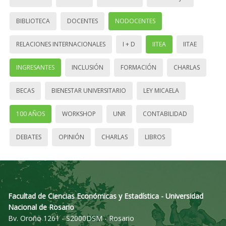
BIBLIOTECA
DOCENTES
NODOCENTES
RELACIONES INTERNACIONALES
I + D
IITEA
IITAE
INGRESANTES
INCLUSIÓN
FORMACIÓN
CHARLAS
BECAS
BIENESTAR UNIVERSITARIO
LEY MICAELA
100 AÑOS
WORKSHOP
UNR
CONTABILIDAD
DEBATES
OPINIÓN
CHARLAS
LIBROS
Facultad de Ciencias Económicas y Estadística - Universidad
Nacional de Rosario
Bv. Oroño 1261 - S2000DSM - Rosario