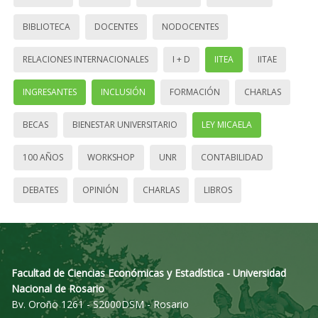
BIBLIOTECA
DOCENTES
NODOCENTES
RELACIONES INTERNACIONALES
I + D
IITEA
IITAE
INGRESANTES
INCLUSIÓN
FORMACIÓN
CHARLAS
BECAS
BIENESTAR UNIVERSITARIO
LEY MICAELA
100 AÑOS
WORKSHOP
UNR
CONTABILIDAD
DEBATES
OPINIÓN
CHARLAS
LIBROS
Facultad de Ciencias Económicas y Estadística - Universidad
Nacional de Rosario
Bv. Oroño 1261 - S2000DSM - Rosario