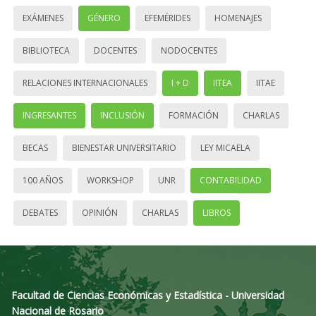
EXÁMENES
GÉNERO
EFEMÉRIDES
HOMENAJES
BIBLIOTECA
DOCENTES
NODOCENTES
RELACIONES INTERNACIONALES
I + D
IITEA
IITAE
INGRESANTES
INCLUSIÓN
FORMACIÓN
CHARLAS
BECAS
BIENESTAR UNIVERSITARIO
LEY MICAELA
100 AÑOS
WORKSHOP
UNR
CONTABILIDAD
DEBATES
OPINIÓN
CHARLAS
LIBROS
Facultad de Ciencias Económicas y Estadística - Universidad
Nacional de Rosario