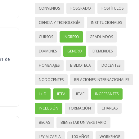
CONVENIOS
POSGRADO
POSTÍTULOS
CIENCIA Y TECNOLOGÍA
INSTITUCIONALES
CURSOS
INGRESO
GRADUADOS
EXÁMENES
GÉNERO
EFEMÉRIDES
21 de
HOMENAJES
BIBLIOTECA
DOCENTES
NODOCENTES
RELACIONES INTERNACIONALES
I + D
IITEA
IITAE
INGRESANTES
INCLUSIÓN
FORMACIÓN
CHARLAS
BECAS
BIENESTAR UNIVERSITARIO
LEY MICAELA
100 AÑOS
WORKSHOP