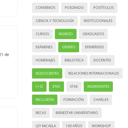
CONVENIOS
POSGRADO
POSTÍTULOS
CIENCIA Y TECNOLOGÍA
INSTITUCIONALES
CURSOS
INGRESO
GRADUADOS
EXÁMENES
GÉNERO
EFEMÉRIDES
21 de
HOMENAJES
BIBLIOTECA
DOCENTES
NODOCENTES
RELACIONES INTERNACIONALES
I + D
IITEA
IITAE
INGRESANTES
INCLUSIÓN
FORMACIÓN
CHARLAS
BECAS
BIENESTAR UNIVERSITARIO
LEY MICAELA
100 AÑOS
WORKSHOP