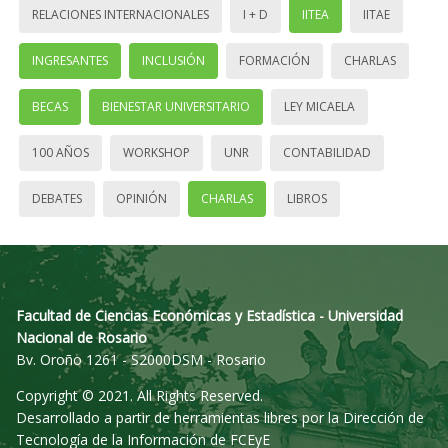
RELACIONES INTERNACIONALES
I + D
IITEA
IITAE
INGRESANTES
INCLUSIÓN
FORMACIÓN
CHARLAS
BECAS
BIENESTAR UNIVERSITARIO
LEY MICAELA
100 AÑOS
WORKSHOP
UNR
CONTABILIDAD
DEBATES
OPINIÓN
CHARLAS
LIBROS
Facultad de Ciencias Económicas y Estadística - Universidad
Nacional de Rosario
Bv. Oroño 1261 - S2000DSM - Rosario
Copyright © 2021. All Rights Reserved.
Desarrollado a partir de herramientas libres por la Dirección de
Tecnología de la Información de FCEyE