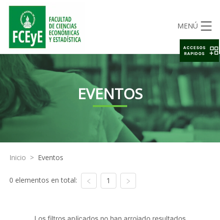
MENÚ
ACCESOS
RAPIDOS
EVENTOS
Inicio
>
Eventos
0 elementos en total:
1
Los filtros aplicados no han arrojado resultados