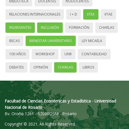
BIBLIOTECA
DOCENTES
NODOCENTES
RELACIONES INTERNACIONALES
I + D
IITEA
IITAE
INGRESANTES
INCLUSIÓN
FORMACIÓN
CHARLAS
BECAS
BIENESTAR UNIVERSITARIO
LEY MICAELA
100 AÑOS
WORKSHOP
UNR
CONTABILIDAD
DEBATES
OPINIÓN
CHARLAS
LIBROS
Facultad de Ciencias Económicas y Estadística - Universidad
Nacional de Rosario
Bv. Oroño 1261 - S2000DSM - Rosario
Copyright © 2021. All Rights Reserved.