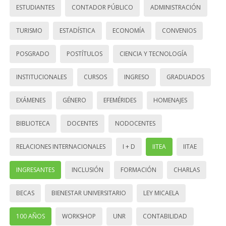
ESTUDIANTES
CONTADOR PÚBLICO
ADMINISTRACIÓN
TURISMO
ESTADÍSTICA
ECONOMÍA
CONVENIOS
POSGRADO
POSTÍTULOS
CIENCIA Y TECNOLOGÍA
INSTITUCIONALES
CURSOS
INGRESO
GRADUADOS
EXÁMENES
GÉNERO
EFEMÉRIDES
HOMENAJES
BIBLIOTECA
DOCENTES
NODOCENTES
RELACIONES INTERNACIONALES
I + D
IITEA
IITAE
INGRESANTES
INCLUSIÓN
FORMACIÓN
CHARLAS
BECAS
BIENESTAR UNIVERSITARIO
LEY MICAELA
100 AÑOS
WORKSHOP
UNR
CONTABILIDAD