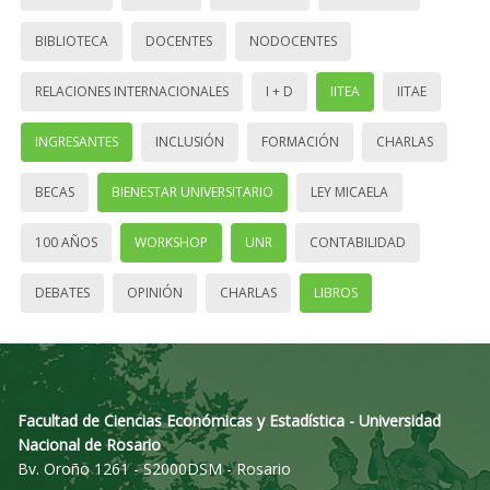
BIBLIOTECA
DOCENTES
NODOCENTES
RELACIONES INTERNACIONALES
I + D
IITEA
IITAE
INGRESANTES
INCLUSIÓN
FORMACIÓN
CHARLAS
BECAS
BIENESTAR UNIVERSITARIO
LEY MICAELA
100 AÑOS
WORKSHOP
UNR
CONTABILIDAD
DEBATES
OPINIÓN
CHARLAS
LIBROS
Facultad de Ciencias Económicas y Estadística - Universidad
Nacional de Rosario
Bv. Oroño 1261 - S2000DSM - Rosario