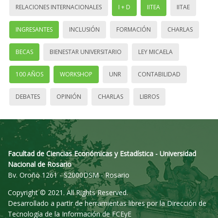
RELACIONES INTERNACIONALES
I + D
IITEA
IITAE
INGRESANTES
INCLUSIÓN
FORMACIÓN
CHARLAS
BECAS
BIENESTAR UNIVERSITARIO
LEY MICAELA
100 AÑOS
WORKSHOP
UNR
CONTABILIDAD
DEBATES
OPINIÓN
CHARLAS
LIBROS
Facultad de Ciencias Económicas y Estadística - Universidad
Nacional de Rosario
Bv. Oroño 1261 - S2000DSM - Rosario
Copyright © 2021. All Rights Reserved.
Desarrollado a partir de herramientas libres por la Dirección de
Tecnología de la Información de FCEyE