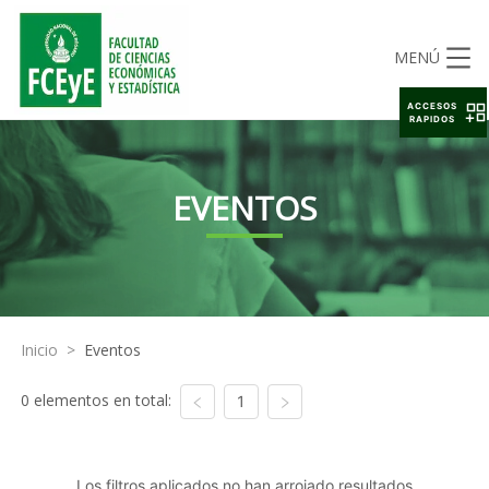
MENÚ
ACCESOS
RAPIDOS
EVENTOS
Inicio
>
Eventos
0 elementos en total:
1
Los filtros aplicados no han arrojado resultados