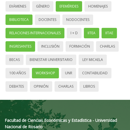
EXÁMENES
GÉNERO
EFEMÉRIDES
HOMENAJES
BIBLIOTECA
DOCENTES
NODOCENTES
RELACIONES INTERNACIONALES
I + D
IITEA
IITAE
INGRESANTES
INCLUSIÓN
FORMACIÓN
CHARLAS
BECAS
BIENESTAR UNIVERSITARIO
LEY MICAELA
100 AÑOS
WORKSHOP
UNR
CONTABILIDAD
DEBATES
OPINIÓN
CHARLAS
LIBROS
Facultad de Ciencias Económicas y Estadística - Universidad
Nacional de Rosario