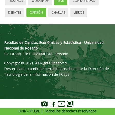
100 AÑOS
WORKSHOP
UNR
CONTABILIDAD
DEBATES
OPINIÓN
CHARLAS
LIBROS
Facultad de Ciencias Económicas y Estadística - Universidad
Nacional de Rosario
Bv. Oroño 1261 - S2000DSM - Rosario
Copyright © 2021. All Rights Reserved.
Desarrollado a partir de herramientas libres por la Dirección de
Tecnología de la Información de FCEyE
UNR - FCEyE | Todos los derechos reservados