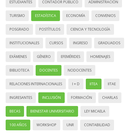
ESTUDIANTES
CONTADOR PÚBLICO
ADMINISTRACIÓN
TURISMO
ESTADÍSTICA
ECONOMÍA
CONVENIOS
POSGRADO
POSTÍTULOS
CIENCIA Y TECNOLOGÍA
INSTITUCIONALES
CURSOS
INGRESO
GRADUADOS
EXÁMENES
GÉNERO
EFEMÉRIDES
HOMENAJES
BIBLIOTECA
DOCENTES
NODOCENTES
RELACIONES INTERNACIONALES
I + D
IITEA
IITAE
INGRESANTES
INCLUSIÓN
FORMACIÓN
CHARLAS
BECAS
BIENESTAR UNIVERSITARIO
LEY MICAELA
100 AÑOS
WORKSHOP
UNR
CONTABILIDAD