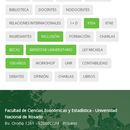
BIBLIOTECA
DOCENTES
NODOCENTES
RELACIONES INTERNACIONALES
I + D
IITEA
IITAE
INGRESANTES
INCLUSIÓN
FORMACIÓN
CHARLAS
BECAS
BIENESTAR UNIVERSITARIO
LEY MICAELA
100 AÑOS
WORKSHOP
UNR
CONTABILIDAD
DEBATES
OPINIÓN
CHARLAS
LIBROS
Facultad de Ciencias Económicas y Estadística - Universidad
Nacional de Rosario
Bv. Oroño 1261 - S2000DSM - Rosario