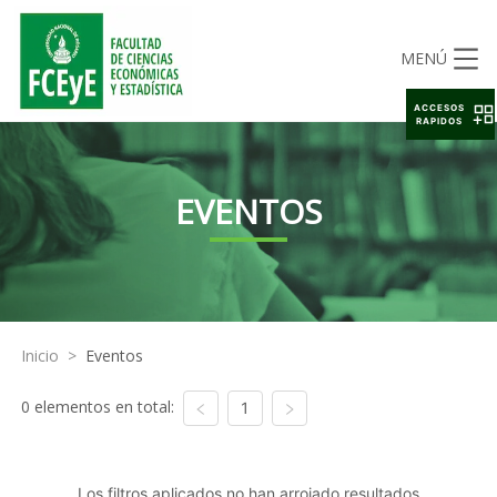
MENÚ
ACCESOS
RAPIDOS
EVENTOS
Inicio
>
Eventos
0 elementos en total:
1
Los filtros aplicados no han arrojado resultados