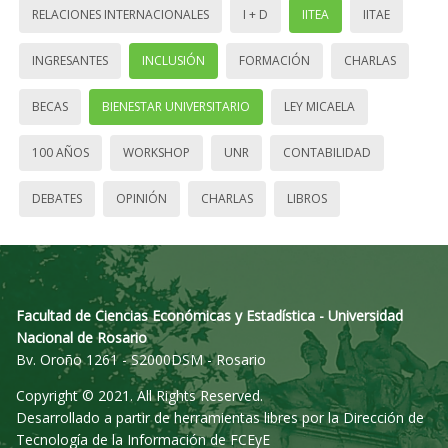
RELACIONES INTERNACIONALES
I + D
IITEA
IITAE
INGRESANTES
INCLUSIÓN
FORMACIÓN
CHARLAS
BECAS
BIENESTAR UNIVERSITARIO
LEY MICAELA
100 AÑOS
WORKSHOP
UNR
CONTABILIDAD
DEBATES
OPINIÓN
CHARLAS
LIBROS
Facultad de Ciencias Económicas y Estadística - Universidad
Nacional de Rosario
Bv. Oroño 1261 - S2000DSM - Rosario
Copyright © 2021. All Rights Reserved.
Desarrollado a partir de herramientas libres por la Dirección de
Tecnología de la Información de FCEyE