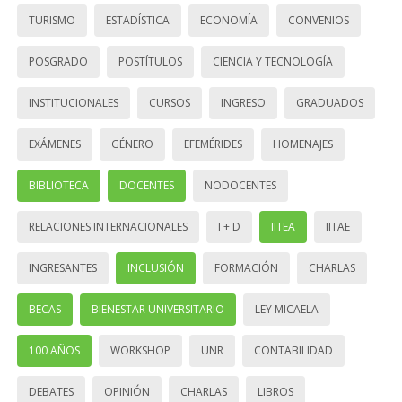
TURISMO
ESTADÍSTICA
ECONOMÍA
CONVENIOS
POSGRADO
POSTÍTULOS
CIENCIA Y TECNOLOGÍA
INSTITUCIONALES
CURSOS
INGRESO
GRADUADOS
EXÁMENES
GÉNERO
EFEMÉRIDES
HOMENAJES
BIBLIOTECA
DOCENTES
NODOCENTES
RELACIONES INTERNACIONALES
I + D
IITEA
IITAE
INGRESANTES
INCLUSIÓN
FORMACIÓN
CHARLAS
BECAS
BIENESTAR UNIVERSITARIO
LEY MICAELA
100 AÑOS
WORKSHOP
UNR
CONTABILIDAD
DEBATES
OPINIÓN
CHARLAS
LIBROS