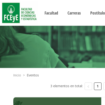
Facultad
Carreras
Postítulo
Inicio
>
Eventos
3 elementos en total:
1