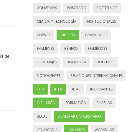
CONVENIOS
POSGRADO
POSTÍTULOS
CIENCIA Y TECNOLOGÍA
INSTITUCIONALES
CURSOS
INGRESO
GRADUADOS
EXÁMENES
GÉNERO
EFEMÉRIDES
21 de
HOMENAJES
BIBLIOTECA
DOCENTES
NODOCENTES
RELACIONES INTERNACIONALES
I + D
IITEA
IITAE
INGRESANTES
INCLUSIÓN
FORMACIÓN
CHARLAS
BECAS
BIENESTAR UNIVERSITARIO
LEY MICAELA
100 AÑOS
WORKSHOP