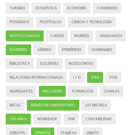
TURISMO
ESTADÍSTICA
ECONOMÍA
CONVENIOS
POSGRADO
POSTÍTULOS
CIENCIA Y TECNOLOGÍA
INSTITUCIONALES
CURSOS
INGRESO
GRADUADOS
EXÁMENES
GÉNERO
EFEMÉRIDES
HOMENAJES
BIBLIOTECA
DOCENTES
NODOCENTES
RELACIONES INTERNACIONALES
I + D
IITEA
IITAE
INGRESANTES
INCLUSIÓN
FORMACIÓN
CHARLAS
BECAS
BIENESTAR UNIVERSITARIO
LEY MICAELA
100 AÑOS
WORKSHOP
UNR
CONTABILIDAD
DEBATES
OPINIÓN
CHARLAS
LIBROS