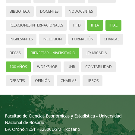
BIBLIOTECA
DOCENTES
NODOCENTES
RELACIONES INTERNACIONALES
I + D
IITEA
IITAE
INGRESANTES
INCLUSIÓN
FORMACIÓN
CHARLAS
BECAS
BIENESTAR UNIVERSITARIO
LEY MICAELA
100 AÑOS
WORKSHOP
UNR
CONTABILIDAD
DEBATES
OPINIÓN
CHARLAS
LIBROS
Facultad de Ciencias Económicas y Estadística - Universidad
Nacional de Rosario
Bv. Oroño 1261 - S2000DSM - Rosario