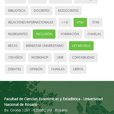
BIBLIOTECA
DOCENTES
NODOCENTES
RELACIONES INTERNACIONALES
I + D
IITEA
IITAE
INGRESANTES
INCLUSIÓN
FORMACIÓN
CHARLAS
BECAS
BIENESTAR UNIVERSITARIO
LEY MICAELA
100 AÑOS
WORKSHOP
UNR
CONTABILIDAD
DEBATES
OPINIÓN
CHARLAS
LIBROS
Facultad de Ciencias Económicas y Estadística - Universidad
Nacional de Rosario
Bv. Oroño 1261 - S2000DSM - Rosario