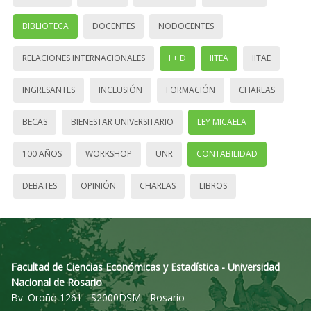
BIBLIOTECA
DOCENTES
NODOCENTES
RELACIONES INTERNACIONALES
I + D
IITEA
IITAE
INGRESANTES
INCLUSIÓN
FORMACIÓN
CHARLAS
BECAS
BIENESTAR UNIVERSITARIO
LEY MICAELA
100 AÑOS
WORKSHOP
UNR
CONTABILIDAD
DEBATES
OPINIÓN
CHARLAS
LIBROS
Facultad de Ciencias Económicas y Estadística - Universidad
Nacional de Rosario
Bv. Oroño 1261 - S2000DSM - Rosario