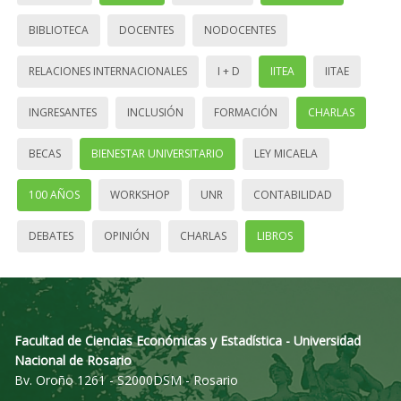
BIBLIOTECA
DOCENTES
NODOCENTES
RELACIONES INTERNACIONALES
I + D
IITEA
IITAE
INGRESANTES
INCLUSIÓN
FORMACIÓN
CHARLAS
BECAS
BIENESTAR UNIVERSITARIO
LEY MICAELA
100 AÑOS
WORKSHOP
UNR
CONTABILIDAD
DEBATES
OPINIÓN
CHARLAS
LIBROS
Facultad de Ciencias Económicas y Estadística - Universidad
Nacional de Rosario
Bv. Oroño 1261 - S2000DSM - Rosario