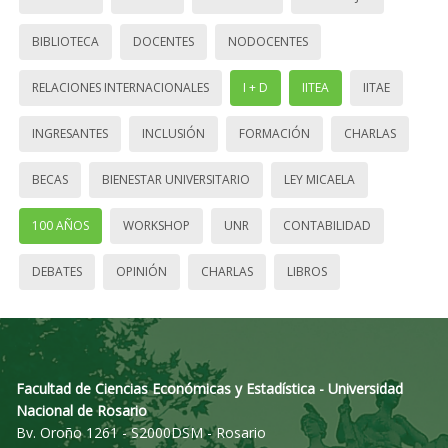
BIBLIOTECA
DOCENTES
NODOCENTES
RELACIONES INTERNACIONALES
I + D
IITEA
IITAE
INGRESANTES
INCLUSIÓN
FORMACIÓN
CHARLAS
BECAS
BIENESTAR UNIVERSITARIO
LEY MICAELA
100 AÑOS
WORKSHOP
UNR
CONTABILIDAD
DEBATES
OPINIÓN
CHARLAS
LIBROS
Facultad de Ciencias Económicas y Estadística - Universidad
Nacional de Rosario
Bv. Oroño 1261 - S2000DSM - Rosario