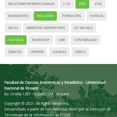
RELACIONES INTERNACIONALES
I + D
IITEA
IITAE
INGRESANTES
INCLUSIÓN
FORMACIÓN
CHARLAS
BECAS
BIENESTAR UNIVERSITARIO
LEY MICAELA
100 AÑOS
WORKSHOP
UNR
CONTABILIDAD
DEBATES
OPINIÓN
CHARLAS
LIBROS
Facultad de Ciencias Económicas y Estadística - Universidad
Nacional de Rosario
Bv. Oroño 1261 - S2000DSM - Rosario
Copyright © 2021. All Rights Reserved.
Desarrollado a partir de herramientas libres por la Dirección de
Tecnología de la Información de FCEyE