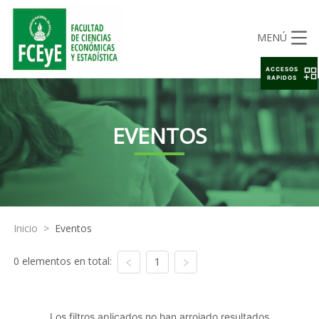
MENÚ
ACCESOS
RAPIDOS
EVENTOS
Inicio
>
Eventos
0 elementos en total:
1
Los filtros aplicados no han arrojado resultados