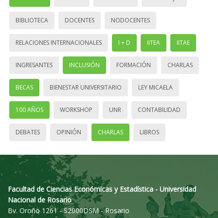
BIBLIOTECA
DOCENTES
NODOCENTES
RELACIONES INTERNACIONALES
I + D
IITEA
IITAE
INGRESANTES
INCLUSIÓN
FORMACIÓN
CHARLAS
BECAS
BIENESTAR UNIVERSITARIO
LEY MICAELA
100 AÑOS
WORKSHOP
UNR
CONTABILIDAD
DEBATES
OPINIÓN
CHARLAS
LIBROS
Facultad de Ciencias Económicas y Estadística - Universidad
Nacional de Rosario
Bv. Oroño 1261 - S2000DSM - Rosario