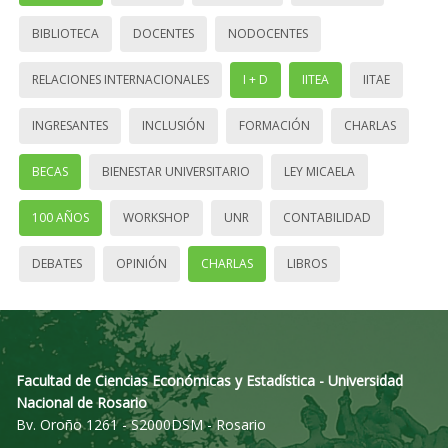
BIBLIOTECA
DOCENTES
NODOCENTES
RELACIONES INTERNACIONALES
I + D
IITEA
IITAE
INGRESANTES
INCLUSIÓN
FORMACIÓN
CHARLAS
BECAS
BIENESTAR UNIVERSITARIO
LEY MICAELA
100 AÑOS
WORKSHOP
UNR
CONTABILIDAD
DEBATES
OPINIÓN
CHARLAS
LIBROS
Facultad de Ciencias Económicas y Estadística - Universidad
Nacional de Rosario
Bv. Oroño 1261 - S2000DSM - Rosario