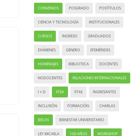
CONVENIOS
POSGRADO
POSTÍTULOS
CIENCIA Y TECNOLOGÍA
INSTITUCIONALES
CURSOS
INGRESO
GRADUADOS
EXÁMENES
GÉNERO
EFEMÉRIDES
HOMENAJES
BIBLIOTECA
DOCENTES
NODOCENTES
RELACIONES INTERNACIONALES
I + D
IITEA
IITAE
INGRESANTES
INCLUSIÓN
FORMACIÓN
CHARLAS
BECAS
BIENESTAR UNIVERSITARIO
LEY MICAELA
100 AÑOS
WORKSHOP