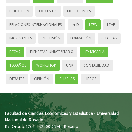
BIBLIOTECA
DOCENTES
NODOCENTES
RELACIONES INTERNACIONALES
I + D
IITEA
IITAE
INGRESANTES
INCLUSIÓN
FORMACIÓN
CHARLAS
BECAS
BIENESTAR UNIVERSITARIO
LEY MICAELA
100 AÑOS
WORKSHOP
UNR
CONTABILIDAD
DEBATES
OPINIÓN
CHARLAS
LIBROS
Facultad de Ciencias Económicas y Estadística - Universidad
Nacional de Rosario
Bv. Oroño 1261 - S2000DSM - Rosario