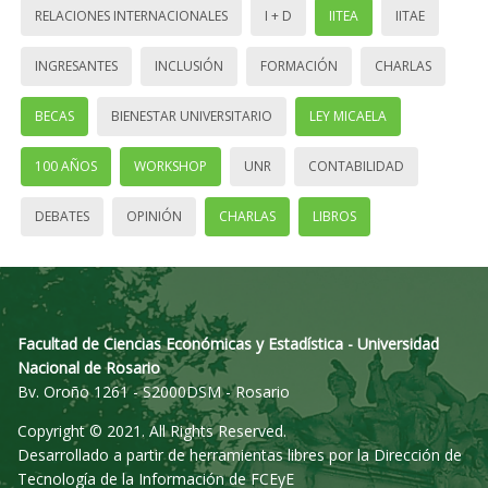
RELACIONES INTERNACIONALES
I + D
IITEA
IITAE
INGRESANTES
INCLUSIÓN
FORMACIÓN
CHARLAS
BECAS
BIENESTAR UNIVERSITARIO
LEY MICAELA
100 AÑOS
WORKSHOP
UNR
CONTABILIDAD
DEBATES
OPINIÓN
CHARLAS
LIBROS
Facultad de Ciencias Económicas y Estadística - Universidad
Nacional de Rosario
Bv. Oroño 1261 - S2000DSM - Rosario
Copyright © 2021. All Rights Reserved.
Desarrollado a partir de herramientas libres por la Dirección de
Tecnología de la Información de FCEyE