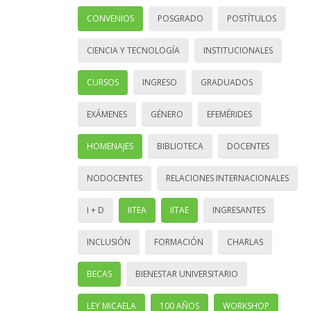
CONVENIOS
POSGRADO
POSTÍTULOS
CIENCIA Y TECNOLOGÍA
INSTITUCIONALES
CURSOS
INGRESO
GRADUADOS
EXÁMENES
GÉNERO
EFEMÉRIDES
HOMENAJES
BIBLIOTECA
DOCENTES
NODOCENTES
RELACIONES INTERNACIONALES
I + D
IITEA
IITAE
INGRESANTES
INCLUSIÓN
FORMACIÓN
CHARLAS
BECAS
BIENESTAR UNIVERSITARIO
LEY MICAELA
100 AÑOS
WORKSHOP