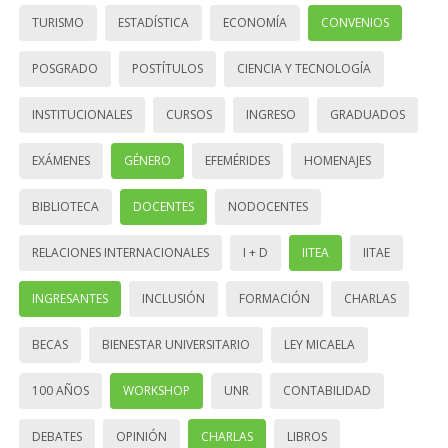
TURISMO
ESTADÍSTICA
ECONOMÍA
CONVENIOS
POSGRADO
POSTÍTULOS
CIENCIA Y TECNOLOGÍA
INSTITUCIONALES
CURSOS
INGRESO
GRADUADOS
EXÁMENES
GÉNERO
EFEMÉRIDES
HOMENAJES
BIBLIOTECA
DOCENTES
NODOCENTES
RELACIONES INTERNACIONALES
I + D
IITEA
IITAE
INGRESANTES
INCLUSIÓN
FORMACIÓN
CHARLAS
BECAS
BIENESTAR UNIVERSITARIO
LEY MICAELA
100 AÑOS
WORKSHOP
UNR
CONTABILIDAD
DEBATES
OPINIÓN
CHARLAS
LIBROS