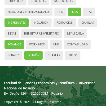
BIBLIOTECA
DOCENTES
NODOCENTES
RELACIONES INTERNACIONALES
I + D
IITEA
IITAE
INGRESANTES
INCLUSIÓN
FORMACIÓN
CHARLAS
BECAS
BIENESTAR UNIVERSITARIO
LEY MICAELA
100 AÑOS
WORKSHOP
UNR
CONTABILIDAD
DEBATES
OPINIÓN
CHARLAS
LIBROS
Facultad de Ciencias Económicas y Estadística - Universidad
Nacional de Rosario
Bv. Oroño 1261 - S2000DSM - Rosario
Copyright © 2021. All Rights Reserved.