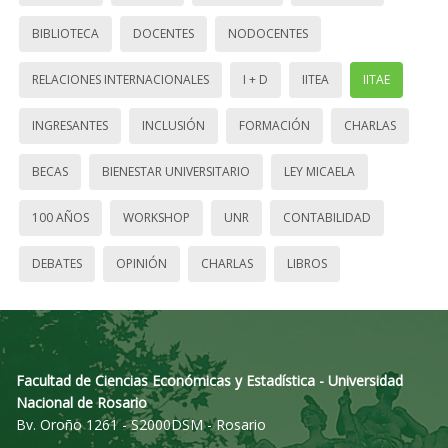
BIBLIOTECA
DOCENTES
NODOCENTES
RELACIONES INTERNACIONALES
I + D
IITEA
IITAE
INGRESANTES
INCLUSIÓN
FORMACIÓN
CHARLAS
BECAS
BIENESTAR UNIVERSITARIO
LEY MICAELA
100 AÑOS
WORKSHOP
UNR
CONTABILIDAD
DEBATES
OPINIÓN
CHARLAS
LIBROS
Facultad de Ciencias Económicas y Estadística - Universidad
Nacional de Rosario
Bv. Oroño 1261 - S2000DSM - Rosario