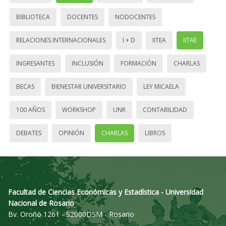
BIBLIOTECA
DOCENTES
NODOCENTES
RELACIONES INTERNACIONALES
I + D
IITEA
IITAE
INGRESANTES
INCLUSIÓN
FORMACIÓN
CHARLAS
BECAS
BIENESTAR UNIVERSITARIO
LEY MICAELA
100 AÑOS
WORKSHOP
UNR
CONTABILIDAD
DEBATES
OPINIÓN
CHARLAS
LIBROS
Facultad de Ciencias Económicas y Estadística - Universidad
Nacional de Rosario
Bv. Oroño 1261 - S2000DSM - Rosario