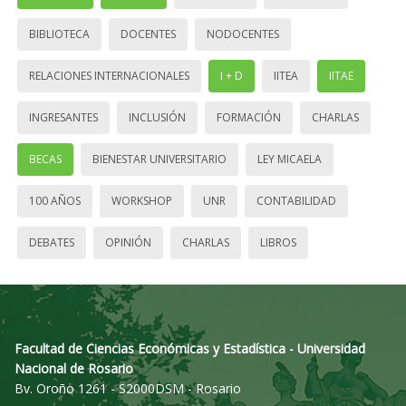
BIBLIOTECA
DOCENTES
NODOCENTES
RELACIONES INTERNACIONALES
I + D
IITEA
IITAE
INGRESANTES
INCLUSIÓN
FORMACIÓN
CHARLAS
BECAS
BIENESTAR UNIVERSITARIO
LEY MICAELA
100 AÑOS
WORKSHOP
UNR
CONTABILIDAD
DEBATES
OPINIÓN
CHARLAS
LIBROS
Facultad de Ciencias Económicas y Estadística - Universidad
Nacional de Rosario
Bv. Oroño 1261 - S2000DSM - Rosario