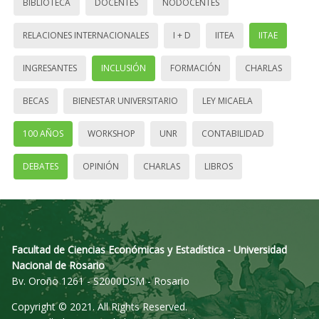
BIBLIOTECA
DOCENTES
NODOCENTES
RELACIONES INTERNACIONALES
I + D
IITEA
IITAE
INGRESANTES
INCLUSIÓN
FORMACIÓN
CHARLAS
BECAS
BIENESTAR UNIVERSITARIO
LEY MICAELA
100 AÑOS
WORKSHOP
UNR
CONTABILIDAD
DEBATES
OPINIÓN
CHARLAS
LIBROS
Facultad de Ciencias Económicas y Estadística - Universidad
Nacional de Rosario
Bv. Oroño 1261 - S2000DSM - Rosario
Copyright © 2021. All Rights Reserved.