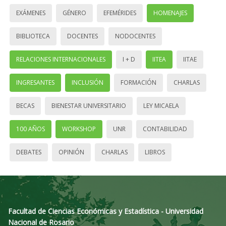
EXÁMENES
GÉNERO
EFEMÉRIDES
HOMENAJES
BIBLIOTECA
DOCENTES
NODOCENTES
RELACIONES INTERNACIONALES
I + D
IITEA
IITAE
INGRESANTES
INCLUSIÓN
FORMACIÓN
CHARLAS
BECAS
BIENESTAR UNIVERSITARIO
LEY MICAELA
100 AÑOS
WORKSHOP
UNR
CONTABILIDAD
DEBATES
OPINIÓN
CHARLAS
LIBROS
Facultad de Ciencias Económicas y Estadística - Universidad
Nacional de Rosario