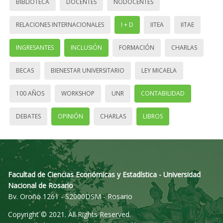
BIBLIOTECA
DOCENTES
NODOCENTES
RELACIONES INTERNACIONALES
I + D
IITEA
IITAE
INGRESANTES
INCLUSIÓN
FORMACIÓN
CHARLAS
BECAS
BIENESTAR UNIVERSITARIO
LEY MICAELA
100 AÑOS
WORKSHOP
UNR
CONTABILIDAD
DEBATES
OPINIÓN
CHARLAS
LIBROS
Facultad de Ciencias Económicas y Estadística - Universidad
Nacional de Rosario
Bv. Oroño 1261 - S2000DSM - Rosario
Copyright © 2021. All Rights Reserved.