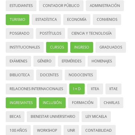
ESTUDIANTES
CONTADOR PÚBLICO
ADMINISTRACIÓN
TURISMO
ESTADÍSTICA
ECONOMÍA
CONVENIOS
POSGRADO
POSTÍTULOS
CIENCIA Y TECNOLOGÍA
INSTITUCIONALES
CURSOS
INGRESO
GRADUADOS
EXÁMENES
GÉNERO
EFEMÉRIDES
HOMENAJES
BIBLIOTECA
DOCENTES
NODOCENTES
RELACIONES INTERNACIONALES
I + D
IITEA
IITAE
INGRESANTES
INCLUSIÓN
FORMACIÓN
CHARLAS
BECAS
BIENESTAR UNIVERSITARIO
LEY MICAELA
100 AÑOS
WORKSHOP
UNR
CONTABILIDAD