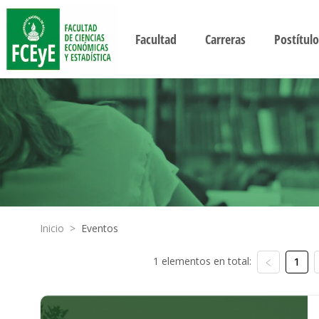
Facultad
Carreras
Postítulo
Inicio
>
Eventos
1 elementos en total:
1