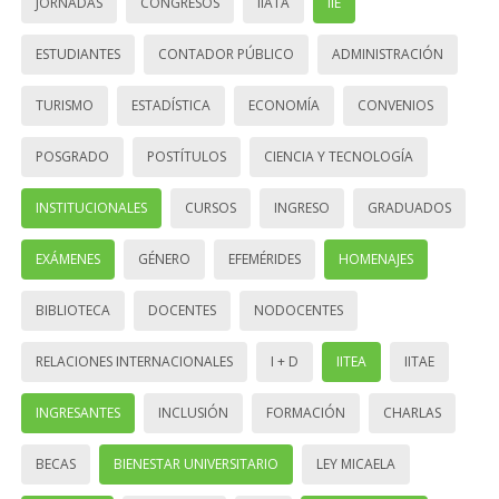
JORNADAS
CONGRESOS
IIATA
IIE
ESTUDIANTES
CONTADOR PÚBLICO
ADMINISTRACIÓN
TURISMO
ESTADÍSTICA
ECONOMÍA
CONVENIOS
POSGRADO
POSTÍTULOS
CIENCIA Y TECNOLOGÍA
INSTITUCIONALES
CURSOS
INGRESO
GRADUADOS
EXÁMENES
GÉNERO
EFEMÉRIDES
HOMENAJES
BIBLIOTECA
DOCENTES
NODOCENTES
RELACIONES INTERNACIONALES
I + D
IITEA
IITAE
INGRESANTES
INCLUSIÓN
FORMACIÓN
CHARLAS
BECAS
BIENESTAR UNIVERSITARIO
LEY MICAELA