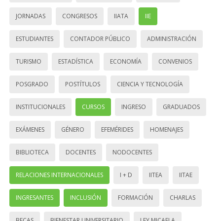
JORNADAS
CONGRESOS
IIATA
IIE
ESTUDIANTES
CONTADOR PÚBLICO
ADMINISTRACIÓN
TURISMO
ESTADÍSTICA
ECONOMÍA
CONVENIOS
POSGRADO
POSTÍTULOS
CIENCIA Y TECNOLOGÍA
INSTITUCIONALES
CURSOS
INGRESO
GRADUADOS
EXÁMENES
GÉNERO
EFEMÉRIDES
HOMENAJES
BIBLIOTECA
DOCENTES
NODOCENTES
RELACIONES INTERNACIONALES
I + D
IITEA
IITAE
INGRESANTES
INCLUSIÓN
FORMACIÓN
CHARLAS
BECAS
BIENESTAR UNIVERSITARIO
LEY MICAELA