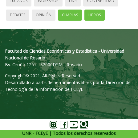
100 AÑOS
WORKSHOP
UNR
CONTABILIDAD
DEBATES
OPINIÓN
CHARLAS
LIBROS
Facultad de Ciencias Económicas y Estadística - Universidad
Nacional de Rosario
Bv. Oroño 1261 - S2000DSM - Rosario
Copyright © 2021. All Rights Reserved.
Desarrollado a partir de herramientas libres por la Dirección de
Tecnología de la Información de FCEyE
UNR - FCEyE | Todos los derechos reservados