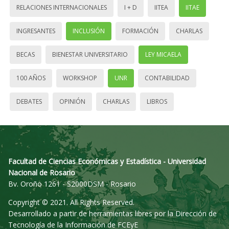
RELACIONES INTERNACIONALES
I + D
IITEA
IITAE
INGRESANTES
INCLUSIÓN
FORMACIÓN
CHARLAS
BECAS
BIENESTAR UNIVERSITARIO
LEY MICAELA
100 AÑOS
WORKSHOP
UNR
CONTABILIDAD
DEBATES
OPINIÓN
CHARLAS
LIBROS
Facultad de Ciencias Económicas y Estadística - Universidad
Nacional de Rosario
Bv. Oroño 1261 - S2000DSM - Rosario
Copyright © 2021. All Rights Reserved.
Desarrollado a partir de herramientas libres por la Dirección de
Tecnología de la Información de FCEyE