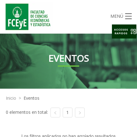
MENÚ
ACCESOS
RAPIDOS
EVENTOS
Inicio
>
Eventos
0 elementos en total:
1
Los filtros aplicados no han arrojado resultados