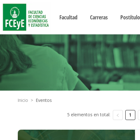
Facultad
Carreras
Postítulo
Inicio
>
Eventos
5 elementos en total:
1