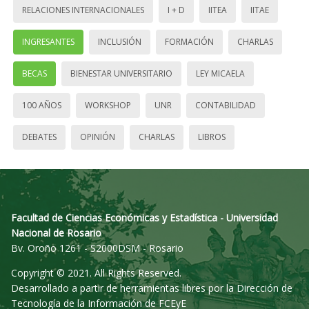
RELACIONES INTERNACIONALES
I + D
IITEA
IITAE
INGRESANTES
INCLUSIÓN
FORMACIÓN
CHARLAS
BECAS
BIENESTAR UNIVERSITARIO
LEY MICAELA
100 AÑOS
WORKSHOP
UNR
CONTABILIDAD
DEBATES
OPINIÓN
CHARLAS
LIBROS
Facultad de Ciencias Económicas y Estadística - Universidad
Nacional de Rosario
Bv. Oroño 1261 - S2000DSM - Rosario
Copyright © 2021. All Rights Reserved.
Desarrollado a partir de herramientas libres por la Dirección de
Tecnología de la Información de FCEyE