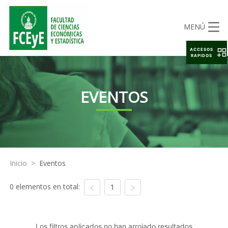
MENÚ
ACCESOS
RAPIDOS
EVENTOS
Inicio
>
Eventos
0 elementos en total:
1
Los filtros aplicados no han arrojado resultados